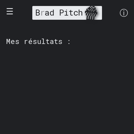
🍿
☰
B
r
ad Pitch
ⓘ
Mes résultats :