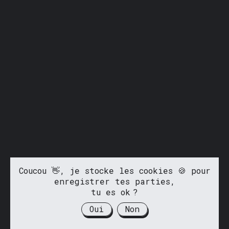
Coucou 👋, je stocke les cookies 🍪 pour
enregistrer tes parties,
tu es ok ?
Oui
Non
Fait avec ❤️ par
@antoinedemacon