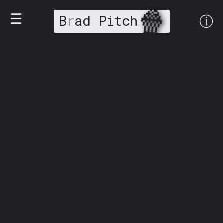
🍿
☰
B
r
ad Pitch
ⓘ