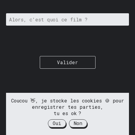
Valider
Coucou 👋, je stocke les cookies 🍪 pour
enregistrer tes parties,
tu es ok ?
Oui
Non
Fait avec ❤️ par
@antoinedemacon